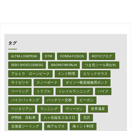
ソ
ー
ギ
ア】
タグ
カ
ALTRA LONEPEAK
DTM
HONDA FUSION
MOTOブログ
ラ
XERO SHOES GENESIS
XIAOMI FIMI PALM
つま先ソール剥がれ
ビ
アルトラ ローンピーク
インド料理
エリックサウス
ナ
サイゼリヤ
スノーボード
ダイソー靴底補修用ボンド
付
ツーリング
トラブル
トレイルランニング
バイク
バイクパッキング
バッテリー交換
ビーガン
リ
ベジタリアン
ランニング
ヴィーガン
世界遺産
ー
伊勢路 自転車
八ヶ岳縦走２泊３日
北沢
ル
北海道ツーリング
南アルプス
南インド料理