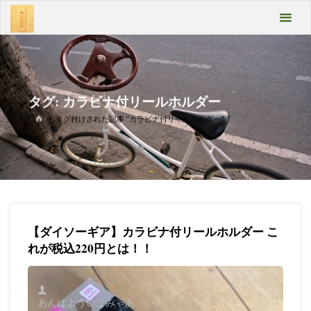
コ
あん
ン
テ
ばよ
ン
うい
ツ
へ
こみ
ス
タグ:
カラビナ付リールホルダー
キ
ゃあ
ホ
タグ付けされた記事 "カラビナ付リールホルダー"
ッ
ー
プ
ム
Take
it
easy
【ダイソーギア】カラビナ付リールホルダー こ
れが税込220円とは！！
あんばよういこみゃあ