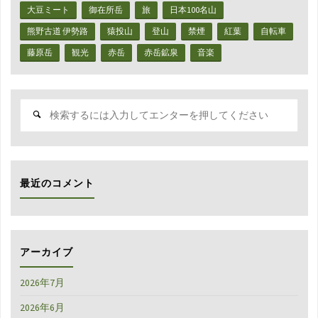
ホ
大豆ミート
御在所岳
旅
日本100名山
ル
熊野古道 伊勢路
猿投山
登山
禁煙
紅葉
自転車
藤原岳
観光
赤岳
赤岳鉱泉
音楽
ダ
ー
検
こ
索
対
れ
象:
が
最近のコメント
税
込
220
アーカイブ
円
2026年7月
と
2026年6月