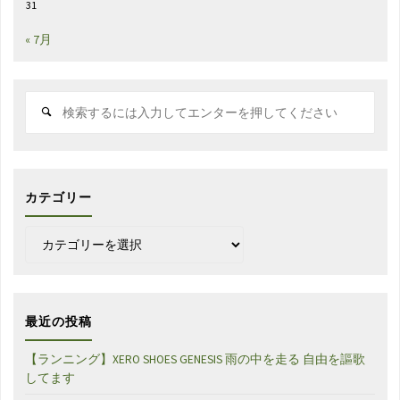
31
« 7月
検
索
対
象:
カテゴリー
カ
テ
ゴ
リ
ー
最近の投稿
【ランニング】XERO SHOES GENESIS 雨の中を走る 自由を謳歌
してます