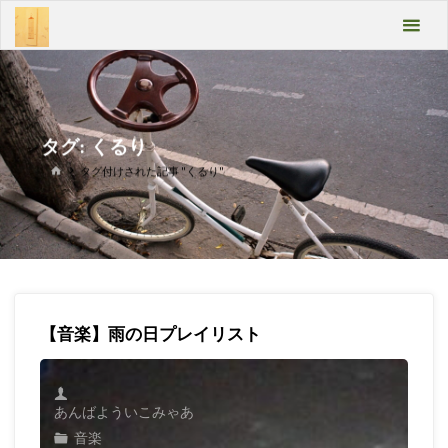
コ
あん
ン
テ
ばよ
ン
うい
ツ
へ
こみ
ス
タグ:
くるり
キ
ゃあ
ホ
タグ付けされた記事 "くるり"
ッ
ー
プ
ム
Take
it
easy
【音楽】雨の日プレイリスト
あんばよういこみゃあ
音楽