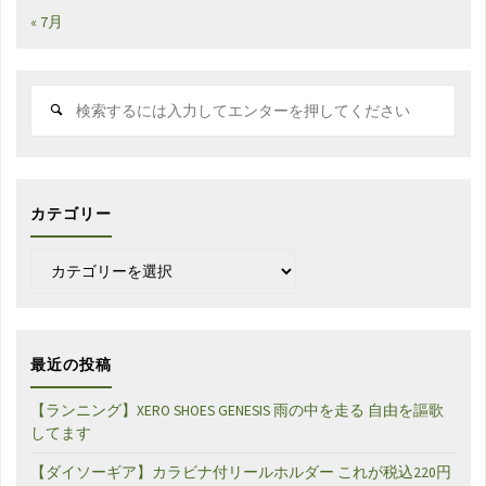
« 7月
検
索
対
象:
カテゴリー
カ
テ
ゴ
リ
ー
最近の投稿
【ランニング】XERO SHOES GENESIS 雨の中を走る 自由を謳歌
してます
【ダイソーギア】カラビナ付リールホルダー これが税込220円