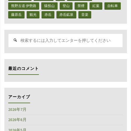
熊野古道 伊勢路
猿投山
登山
禁煙
紅葉
自転車
藤原岳
観光
赤岳
赤岳鉱泉
音楽
検
索
対
象:
最近のコメント
アーカイブ
2026年7月
2026年6月
2026年5月