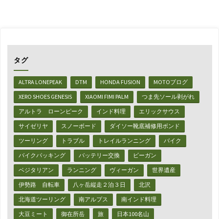
の
日
プ
タグ
レ
ALTRA LONEPEAK
DTM
HONDA FUSION
MOTOブログ
イ
XERO SHOES GENESIS
XIAOMI FIMI PALM
つま先ソール剥がれ
リ
アルトラ ローンピーク
インド料理
エリックサウス
ス
サイゼリヤ
スノーボード
ダイソー靴底補修用ボンド
ト"
ツーリング
トラブル
トレイルランニング
バイク
バイクパッキング
バッテリー交換
ビーガン
ベジタリアン
ランニング
ヴィーガン
世界遺産
伊勢路 自転車
八ヶ岳縦走２泊３日
北沢
北海道ツーリング
南アルプス
南インド料理
大豆ミート
御在所岳
旅
日本100名山