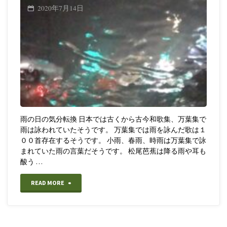
2020年7月14日
雨の日の気分転換 日本では古くから古今和歌集、万葉集で
雨は詠われていたそうです。 万葉集では雨を詠んだ歌は１
００首存在するそうです。 小雨、春雨、時雨は万葉集で詠
まれていた雨の言葉だそうです。 松尾芭蕉は降る雨や耳も
酸う …
"【音
READ MORE
楽】
雨