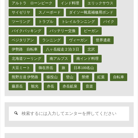
ン
アルトラ ローンピーク
インド料理
エリックサウス
軽
シ
サイゼリヤ
スノーボード
ダイソー靴底補修用ボンド
い！
ツーリング
トラブル
トレイルランニング
バイク
ャ
バイクパッキング
バッテリー交換
ビーガン
温
ツ"
ベジタリアン
ランニング
ヴィーガン
世界遺産
か
伊勢路 自転車
八ヶ岳縦走２泊３日
北沢
い！
北海道ツーリング
南アルプス
南インド料理
化
大豆ミート
御在所岳
旅
日本100名山
繊
熊野古道 伊勢路
猿投山
登山
禁煙
紅葉
自転車
藤原岳
観光
赤岳
赤岳鉱泉
音楽
の
常
検
識
索
対
が
象:
覆