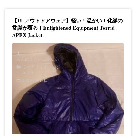
ト
ド
【ULアウトドアウェア】軽い！温かい！化繊の
ア
常識が覆る！Enlightened Equipment Torrid
APEX Jacket
ウ
ェ
あんばよういこみゃあ
ア】
ウェア・ギア・ガジ
買
ェット
2025年3月9日
っ
て
良
か
っ