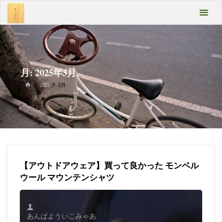
コ
あん
ン
テ
ばよ
ン
うい
ツ
へ
こみ
ス
月:
2025年3月
キ
ゃあ
ホ
2025
3月
ッ
ー
プ
ム
Take
it
easy
【アウトドアウェア】買って良かった モンベル
ウール マウンテンシャツ
あんばよういこみゃあ