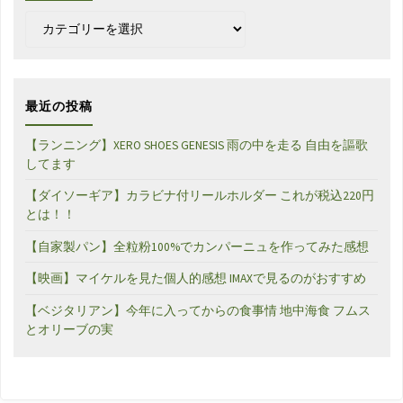
カ
テ
ゴ
リ
ー
最近の投稿
【ランニング】XERO SHOES GENESIS 雨の中を走る 自由を謳歌
してます
【ダイソーギア】カラビナ付リールホルダー これが税込220円
とは！！
【自家製パン】全粒粉100%でカンパーニュを作ってみた感想
【映画】マイケルを見た個人的感想 IMAXで見るのがおすすめ
【ベジタリアン】今年に入ってからの食事情 地中海食 フムス
とオリーブの実