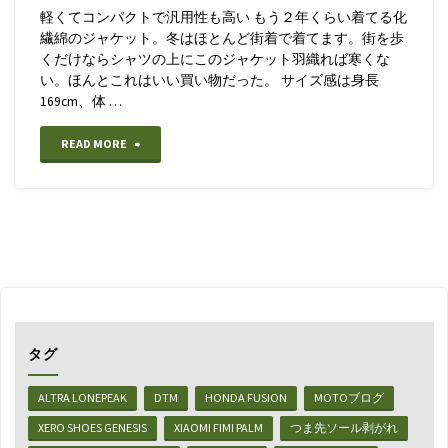
た
軽くてコンパクトで汎用性も高い もう２年くらい着てる化
繊綿のジャケット。冬はほとんど街着で着てます。街を歩
モ
くだけならシャツの上にこのジャケット羽織れば寒くな
い。ほんとこれはいい買い物だった。 サイズ感は身長
ン
169cm、体 …
ベ
"【UL
READ MORE
ル
ア
ウ
ウ
ー
ト
ル
ド
マ
ア
ウ
タグ
ウ
ン
ALTRA LONEPEAK
DTM
HONDA FUSION
MOTOブログ
ェ
テ
XERO SHOES GENESIS
XIAOMI FIMI PALM
つま先ソール剥がれ
ア】