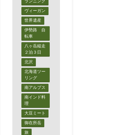
か
ランニング
ヴィーガン
っ
世界遺産
た！
伊勢路 自
転車
XERO
八ヶ岳縦走
SHOES
２泊３日
北沢
GENES
北海道ツー
を
リング
南アルプス
履
南インド料
い
理
大豆ミート
て
御在所岳
走
旅