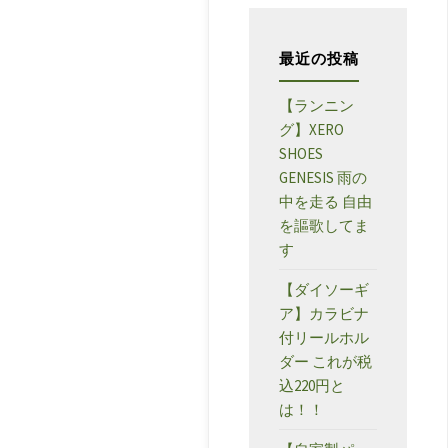
ー
最近の投稿
【ランニン
グ】XERO
SHOES
GENESIS 雨の
中を走る 自由
を謳歌してま
す
【ダイソーギ
ア】カラビナ
付リールホル
ダー これが税
込220円と
は！！