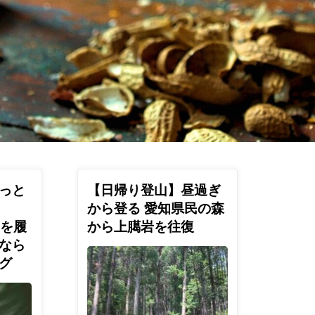
っと
【日帰り登山】昼過ぎ
から登る 愛知県民の森
Sを履
から上臈岩を往復
なら
グ
あんばよ
ういこみ