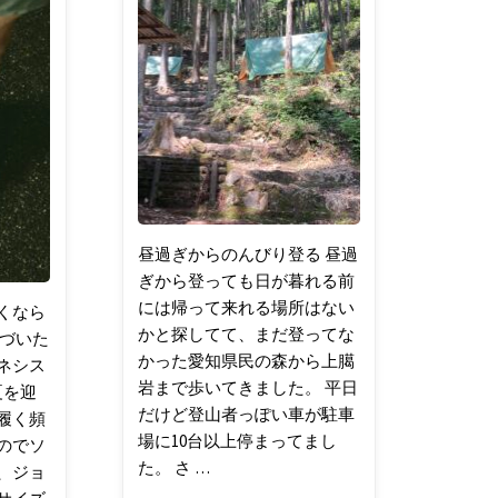
ゃあ
登山
昼過ぎからのんびり登る 昼過
ぎから登っても日が暮れる前
には帰って来れる場所はない
くなら
かと探してて、まだ登ってな
気づいた
かった愛知県民の森から上臈
ネシス
岩まで歩いてきました。 平日
夏を迎
だけど登山者っぽい車が駐車
履く頻
場に10台以上停まってまし
のでソ
た。 さ …
、ジョ