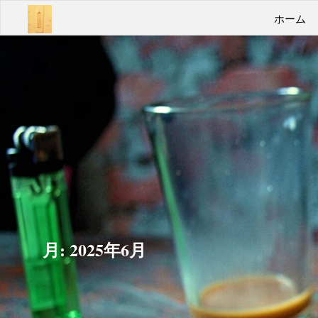
コ
あん
ホーム
ン
テ
ばよ
ン
うい
ツ
へ
こみ
ス
キ
ゃあ
ッ
プ
Take
it
easy
月:
2025年6月