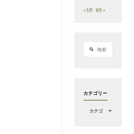
« 5月
8月 »
検
索
対
象:
カテゴリー
カ
テ
ゴ
リ