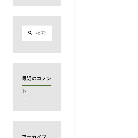
ッ
テ
検
ィ
索
対
ン
象:
グ"
最近のコメン
ト
アーカイブ