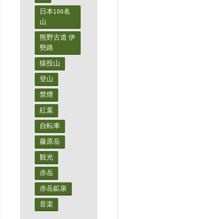
っ
日本100名
山
て
熊野古道 伊
勢路
も
猿投山
痛
登山
く
禁煙
な
紅葉
自転車
ら
藤原岳
な
観光
い
赤岳
赤岳鉱泉
フ
音楽
ィ