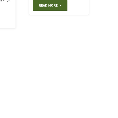
サイズ
"【日
READ MORE
帰
り
登
山】
昼
過
ぎ
か
ら
登