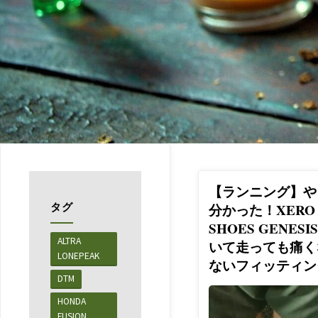
【ランニング】や
タグ
分かった！XERO
SHOES GENESI
ALTRA
いて走っても痛く
LONEPEAK
ないフィッティン
DTM
HONDA
FUSION