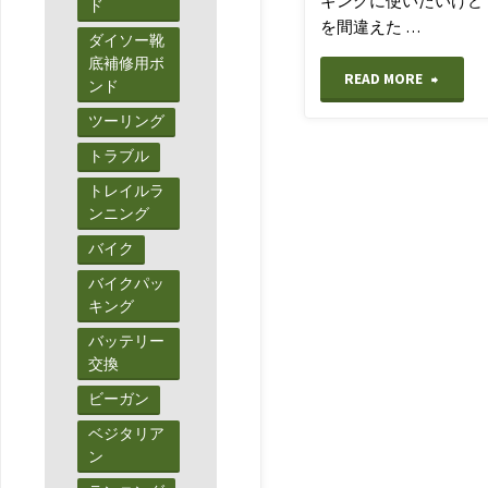
ギングに使いたいけど
ド
を間違えた …
ダイソー靴
底補修用ボ
"【ラ
READ MORE
ンド
ツーリング
ン
トラブル
ニ
トレイルラ
ンニング
ン
バイク
グ】
バイクパッ
や
キング
バッテリー
っ
交換
と
ビーガン
ベジタリア
分
ン