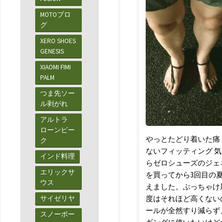
あんばよ
MOTOブロ
ういこみ
グ
ゃあ
XERO SHOES
ウェ
GENESIS
ア・ギ
ア・ガジ
XIAOMI FIMI
ェット
/
PALM
スポー
つま先ソー
ツ・ラン
ル剥がれ
ニング
アルトラ
ローンピー
やっとたどり着いた痛
ク
ないフィッティング 
インド料理
らゼロシューズのジェ
エリックサ
を買ってから3回目の
ウス
えました。ぶっちゃけ
度はそれほど高くない
サイゼリヤ
ールが全然すり減らず
スノーボー