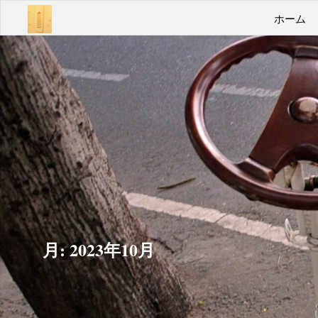
コ
あん
ホーム
ン
テ
ばよ
ン
うい
ツ
へ
こみ
ス
キ
ゃあ
ッ
プ
Take
it
easy
月:
2023年10月