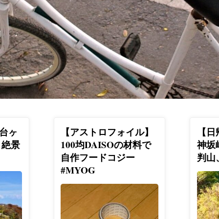
台ヶ
【アストロフォイル】
【日
と絶景
100均DAISOの材料で
神坂
自作フードコジー
判山
#MYOG
あんばよ
ういこみ
あんばよ