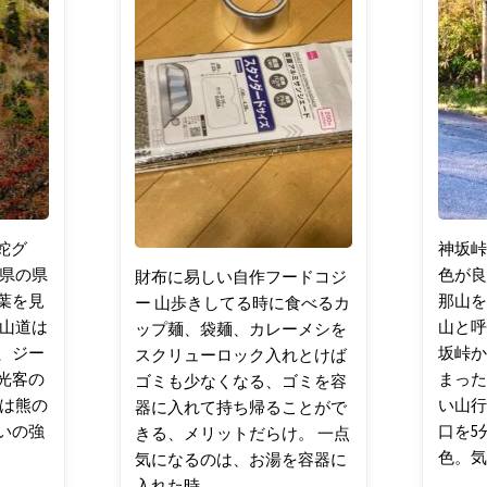
ゃあ
ういこみ
ゃあ
登山
ウェ
ア・ギ
ア・ガジ
ェット
蛇グ
神坂峠
良県の県
色が良
財布に易しい自作フードコジ
葉を見
那山を
ー 山歩きしてる時に食べるカ
登山道は
山と呼
ップ麺、袋麺、カレーメシを
、ジー
坂峠か
スクリューロック入れとけば
光客の
まった
ゴミも少なくなる、ゴミを容
秋は熊の
い山行
器に入れて持ち帰ることがで
いの強
口を5
きる、メリットだらけ。 一点
色。気
気になるのは、お湯を容器に
入れた時 …