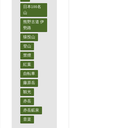
グ
ピ
日本100名
山
ラ"
ザ】
熊野古道 伊
大
勢路
猿投山
須
登山
食
禁煙
べ
紅葉
自転車
歩
藤原岳
き
観光
シ
赤岳
赤岳鉱泉
ン
音楽
プ