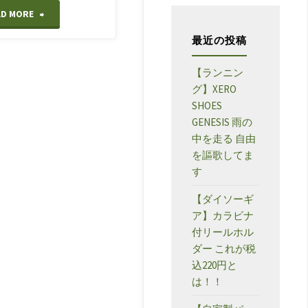
ー
"【日
AD MORE
最近の投稿
帰
り
【ランニン
グ】XERO
登
SHOES
GENESIS 雨の
山】
中を走る 自由
を謳歌してま
恵
す
那
【ダイソーギ
ア】カラビナ
山
付リールホル
神
ダー これが税
込220円と
坂
は！！
峠