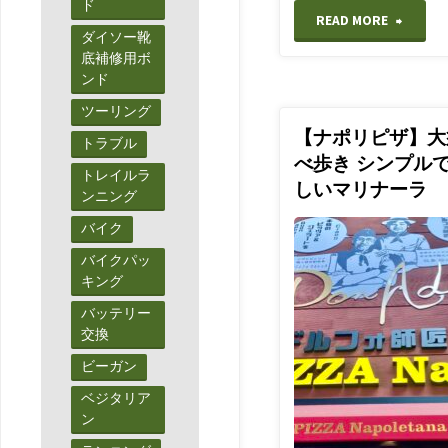
ド
"【日
READ MORE
ダイソー靴
底補修用ボ
帰
ンド
り
ツーリング
【ナポリピザ】大
トラブル
登
べ歩き シンプル
トレイルラ
しいマリナーラ
山】
ンニング
バイク
大
バイクパッ
台
あんばよ
キング
ういこみ
ヶ
バッテリー
ゃあ
交換
グルメ
原
ビーガン
紅
ベジタリア
ン
葉