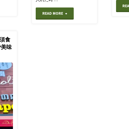
RE
"【ア
READ MORE
ス
ト
須食
で美味
ロ
フ
ォ
イ
ル】
100
均