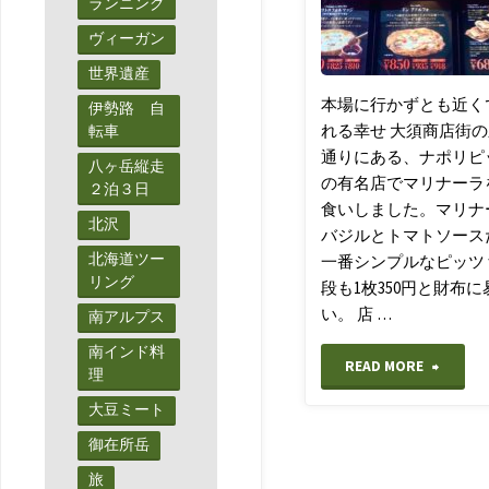
ランニング
の
ヴィーガン
世界遺産
ピ
本場に行かずとも近く
伊勢路 自
ー
れる幸せ 大須商店街
転車
通りにある、ナポリピ
八ヶ岳縦走
ク
の有名店でマリナーラ
２泊３日
食いしました。マリナ
と
北沢
バジルとトマトソース
北海道ツー
一番シンプルなピッツ
絶
リング
段も1枚350円と財布に
景
い。 店 …
南アルプス
南インド料
の
"【ナ
READ MORE
理
大
大豆ミート
ポ
御在所岳
蛇
リ
旅