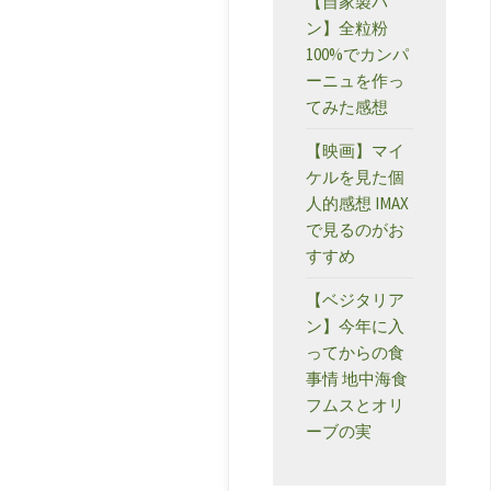
【自家製パ
ン】全粒粉
か
100%でカンパ
ーニュを作っ
ら
てみた感想
千
【映画】マイ
両
ケルを見た個
人的感想 IMAX
山、
で見るのがお
すすめ
大
【ベジタリア
判
ン】今年に入
ってからの食
山、
事情 地中海食
フムスとオリ
山
ーブの実
頂