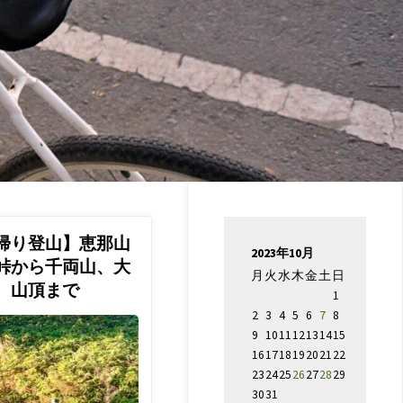
帰り登山】恵那山
2023年10月
峠から千両山、大
月
火
水
木
金
土
日
、山頂まで
1
2
3
4
5
6
7
8
9
10
11
12
13
14
15
16
17
18
19
20
21
22
23
24
25
26
27
28
29
30
31