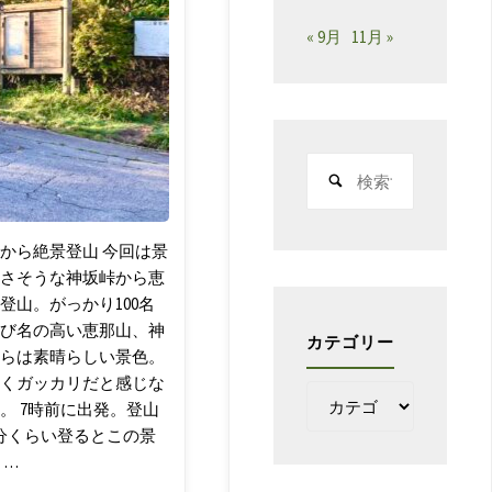
« 9月
11月 »
検
索
対
象:
から絶景登山 今回は景
さそうな神坂峠から恵
登山。がっかり100名
び名の高い恵那山、神
カテゴリー
らは素晴らしい景色。
くガッカリだと感じな
カ
。 7時前に出発。登山
テ
分くらい登るとこの景
ゴ
 …
リ