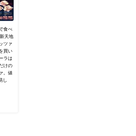
DAISO
の
で食べ
材
の新天地
料
ッツァ
を買い
で
ーラは
だけの
自
ァ。値
易し
作
フ
ー
ド
コ