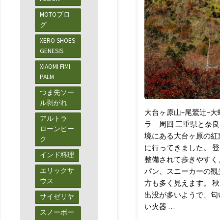
ゃあ
MOTOブロ
登山
グ
XERO SHOES
GENESIS
XIAOMI FIMI
PALM
つま先ソー
ル剥がれ
大台ヶ原山–尾鷲辻−大
アルトラ
ラ 周回 三重県と奈
ローンピー
境にある大台ヶ原の紅
ク
に行ってきました。 
インド料理
整備されて歩きやすく
エリックサ
パン、スニーカーの観
ウス
方も多く見えます。 
出没が多いようで、匂
サイゼリヤ
い火器 …
スノーボー