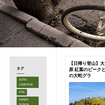
【日帰り登山】大
タグ
原 紅葉のピーク
の大蛇グラ
ALTRA
LONEPEAK
DTM
あんばよ
HONDA
ういこみ
FUSION