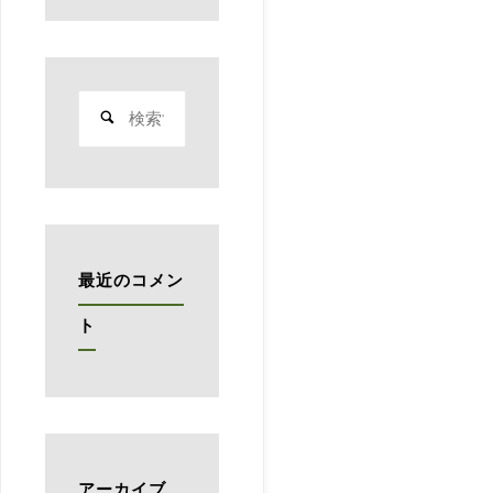
ル
で
検
美
索
対
味
象:
し
い
最近のコメン
マ
ト
リ
ナ
ー
アーカイブ
ラ"