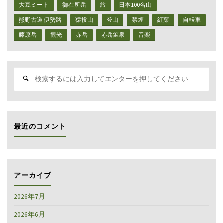
お
大豆ミート
御在所岳
旅
日本100名山
た
熊野古道 伊勢路
猿投山
登山
禁煙
紅葉
自転車
藤原岳
観光
赤岳
赤岳鉱泉
音楽
ふ
く
検
手
索
対
袋
象:
の
最近のコメント
ド
ラ
イ
アーカイブ
レ
2026年7月
イ
2026年6月
ヤ