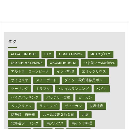
の
汗
冷
え
タグ
対
ALTRA LONEPEAK
DTM
HONDA FUSION
MOTOブログ
策】
XERO SHOES GENESIS
XIAOMI FIMI PALM
つま先ソール剥がれ
激
アルトラ ローンピーク
インド料理
エリックサウス
安
サイゼリヤ
スノーボード
ダイソー靴底補修用ボンド
ア
ツーリング
トラブル
トレイルランニング
バイク
バイクパッキング
バッテリー交換
ビーガン
ミ
ベジタリアン
ランニング
ヴィーガン
世界遺産
ア
伊勢路 自転車
八ヶ岳縦走２泊３日
北沢
ミ
北海道ツーリング
南アルプス
南インド料理