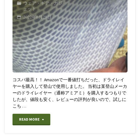
ウェア・ギア・ガジ
ェット
2022年6月28日
コスパ最高！！ Amazonで一番値打ちだった、ドライレイ
ヤーを購入して登山で使用しました。 当初は某登山メーカ
ーのドライレイヤー（通称アミアミ）を購入するつもりで
したが、値段も安く、レビューの評判が良いので、試しに
こち …
"【登
READ MORE
山