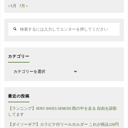
« 5月
7月 »
検
索
対
象:
カテゴリー
カ
テ
ゴ
リ
ー
最近の投稿
【ランニング】XERO SHOES GENESIS 雨の中を走る 自由を謳歌
してます
【ダイソーギア】カラビナ付リールホルダー これが税込220円