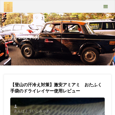
コ
あん
ン
テ
ばよ
ン
うい
ツ
へ
こみ
ス
月:
2022年6月
キ
ゃあ
ホ
2022
6月
ッ
ー
ム
プ
Take
it
easy
【登山の汗冷え対策】激安アミアミ おたふく
手袋のドライレイヤー使用レビュー
あんばよういこみゃあ