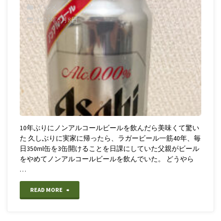
グルメ
2023年6月8日
10年ぶりにノンアルコールビールを飲んだら美味くて驚い
た 久しぶりに実家に帰ったら、ラガービール一筋40年、毎
日350ml缶を3缶開けることを日課にしていた父親がビール
をやめてノンアルコールビールを飲んでいた。 どうやら
…
"【ノ
READ MORE
ン