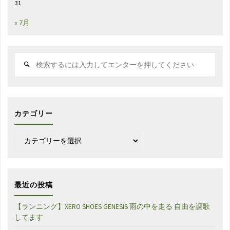
31
« 7月
検
索
対
象:
カテゴリー
カ
テ
ゴ
リ
ー
最近の投稿
【ランニング】XERO SHOES GENESIS 雨の中を走る 自由を謳歌
してます