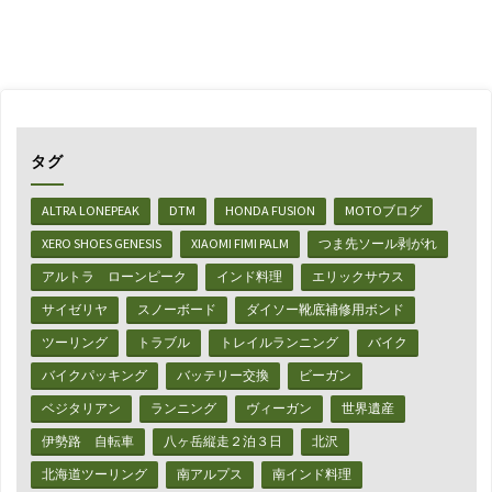
ア
ル
コ
ー
タグ
ル
ALTRA LONEPEAK
DTM
HONDA FUSION
MOTOブログ
ビ
XERO SHOES GENESIS
XIAOMI FIMI PALM
つま先ソール剥がれ
ー
アルトラ ローンピーク
インド料理
エリックサウス
ル】
サイゼリヤ
スノーボード
ダイソー靴底補修用ボンド
6
ツーリング
トラブル
トレイルランニング
バイク
バイクパッキング
バッテリー交換
ビーガン
種
ベジタリアン
ランニング
ヴィーガン
世界遺産
飲
伊勢路 自転車
八ヶ岳縦走２泊３日
北沢
み
北海道ツーリング
南アルプス
南インド料理