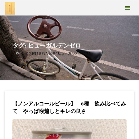
コ
あん
ン
テ
ばよ
ン
うい
ツ
へ
こみ
ス
タグ:
ヒューガルデンゼロ
キ
ゃあ
ホ
タグ付けされた記事 "ヒューガルデンゼロ"
ッ
ー
プ
ム
Take
it
easy
【ノンアルコールビール】 6種 飲み比べてみ
て やっぱ喉越しとキレの良さ
あんばよういこみゃあ