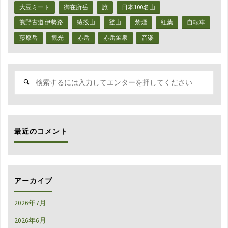
比
大豆ミート
御在所岳
旅
日本100名山
べ
熊野古道 伊勢路
猿投山
登山
禁煙
紅葉
自転車
藤原岳
観光
赤岳
赤岳鉱泉
音楽
て
み
検
て
索
対
や
象:
っ
最近のコメント
ぱ
喉
越
アーカイブ
し
2026年7月
と
2026年6月