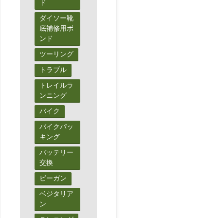
ド
ダイソー靴
底補修用ボ
ンド
ツーリング
トラブル
トレイルラ
ンニング
バイク
バイクパッ
キング
バッテリー
交換
ビーガン
ベジタリア
ン