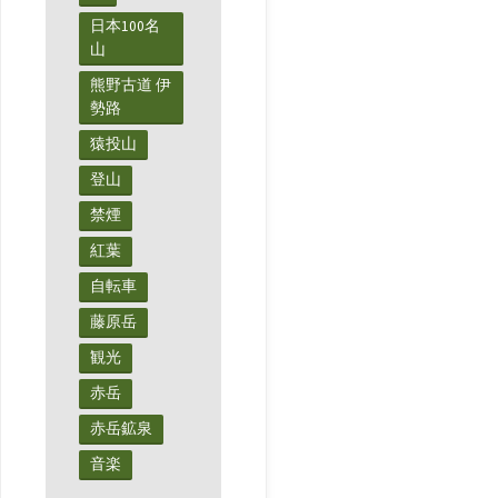
日本100名
山
熊野古道 伊
勢路
猿投山
登山
禁煙
紅葉
自転車
藤原岳
観光
赤岳
赤岳鉱泉
音楽