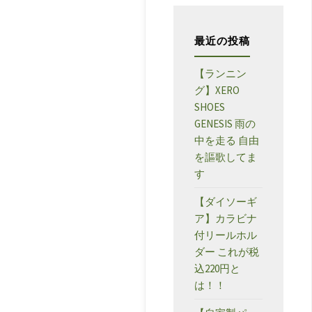
ー
最近の投稿
【ランニン
グ】XERO
SHOES
GENESIS 雨の
中を走る 自由
を謳歌してま
す
【ダイソーギ
ア】カラビナ
付リールホル
ダー これが税
込220円と
は！！