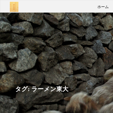
コ
あん
ホーム
ン
テ
ばよ
ン
うい
ツ
へ
こみ
ス
キ
ゃあ
ッ
プ
Take
it
easy
タグ:
ラーメン東大