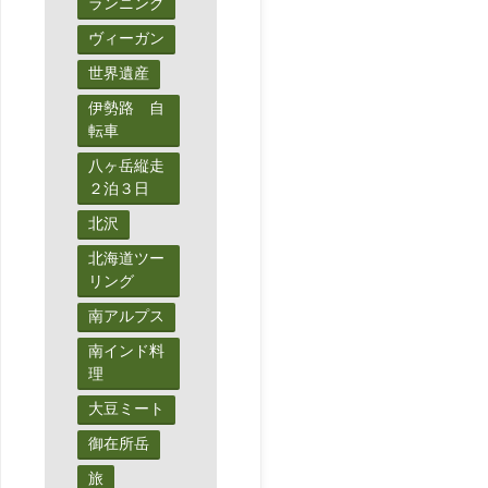
ランニング
ヴィーガン
世界遺産
伊勢路 自
転車
八ヶ岳縦走
２泊３日
北沢
北海道ツー
リング
南アルプス
南インド料
理
大豆ミート
御在所岳
旅