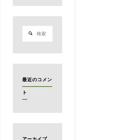
検
索
対
象:
最近のコメン
ト
アーカイブ