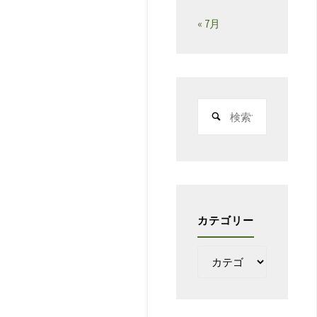
« 7月
検
索
対
象:
カテゴリー
カ
テ
ゴ
リ