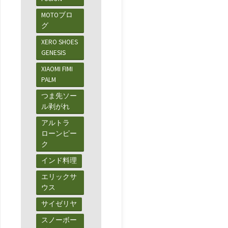
MOTOブロ
グ
XERO SHOES
GENESIS
XIAOMI FIMI
PALM
つま先ソー
ル剥がれ
アルトラ
ローンピー
ク
インド料理
エリックサ
ウス
サイゼリヤ
スノーボー