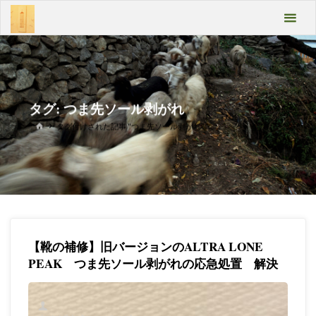
コ
あん
ン
テ
ばよ
ン
うい
ツ
へ
こみ
ス
タグ:
つま先ソール剥がれ
キ
ゃあ
ッ
ホ
タグ付けされた記事 "つま先ソール剥がれ"
ー
プ
Take
ム
it
easy
【靴の補修】旧バージョンのALTRA LONE
PEAK つま先ソール剥がれの応急処置 解決