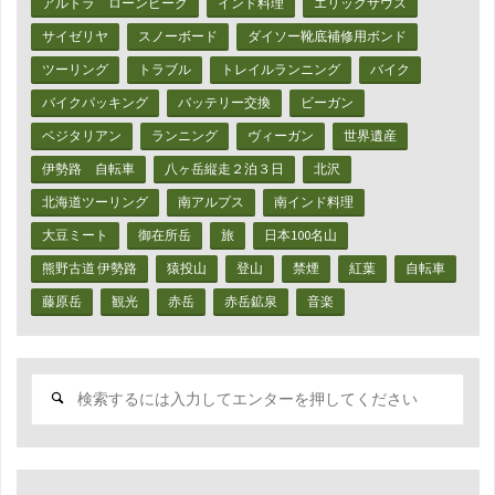
アルトラ ローンピーク
インド料理
エリックサウス
処
ン
サイゼリヤ
スノーボード
ダイソー靴底補修用ボンド
置
の
ツーリング
トラブル
トレイルランニング
バイク
バイクパッキング
バッテリー交換
ビーガン
解
ALTRA
ベジタリアン
ランニング
ヴィーガン
世界遺産
決"
LONE
伊勢路 自転車
八ヶ岳縦走２泊３日
北沢
PEAK
北海道ツーリング
南アルプス
南インド料理
つ
大豆ミート
御在所岳
旅
日本100名山
ま
熊野古道 伊勢路
猿投山
登山
禁煙
紅葉
自転車
藤原岳
観光
赤岳
赤岳鉱泉
音楽
先
ソ
検
ー
索
対
ル
象:
剥