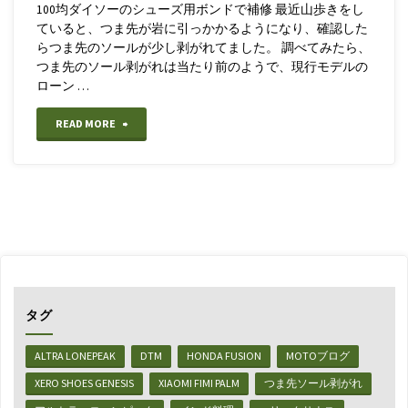
100均ダイソーのシューズ用ボンドで補修 最近山歩きをし
つ
ていると、つま先が岩に引っかかるようになり、確認した
らつま先のソールが少し剥がれてました。 調べてみたら、
ま
つま先のソール剥がれは当たり前のようで、現行モデルの
ローン …
先
ソ
"【靴
READ MORE
ー
の
ル
補
剥
修】
が
旧
れ
バ
タグ
の
ー
ALTRA LONEPEAK
DTM
HONDA FUSION
MOTOブログ
応
ジ
XERO SHOES GENESIS
XIAOMI FIMI PALM
つま先ソール剥がれ
急
ョ