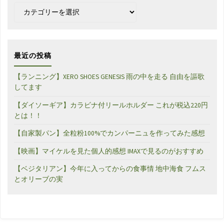
カ
テ
ゴ
リ
ー
最近の投稿
【ランニング】XERO SHOES GENESIS 雨の中を走る 自由を謳歌
してます
【ダイソーギア】カラビナ付リールホルダー これが税込220円
とは！！
【自家製パン】全粒粉100%でカンパーニュを作ってみた感想
【映画】マイケルを見た個人的感想 IMAXで見るのがおすすめ
【ベジタリアン】今年に入ってからの食事情 地中海食 フムス
とオリーブの実