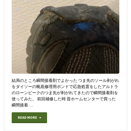
あんばよういこみゃあ
ウェア・ギア・ガジ
ェット
2022年11月10日
結局のところ瞬間接着剤でよかった つま先のソール剥がれ
をダイソーの靴底修理用ボンドで応急処置をしたアルトラ
のローンピークのつま先が剥がれてきたので瞬間接着剤を
使ってみた。 前回補修した時 昔ホームセンターで買った
瞬間接着 …
"【靴
READ MORE
の