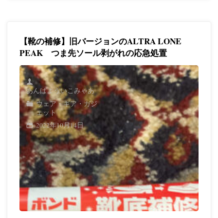
補
修】
【靴の補修】旧バージョンのALTRA LONE
旧
PEAK つま先ソール剥がれの応急処置
バ
ー
あんばよういこみゃあ
ウェア・ギア・ガジ
ジ
ェット
ョ
2022年10月14日
ン
の
ALTRA
LONE
PEAK