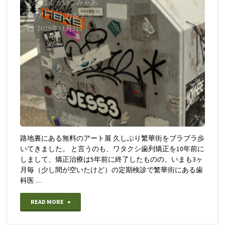
あんばよういこみゃあ
アート・カルチャー
2025年11月5日
路地裏にある無料のアート展 久しぶり繁華街をブラブラ歩
いてきました。 と言うのも、ワタクシ歯列矯正を10年前に
しまして、矯正治療は5年前に終了したものの、いまも3ヶ
月毎（少し間が空いたけど）の定期検診で繁華街にある歯
科医 …
"【街
READ MORE
歩