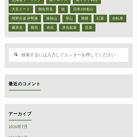
プ
大豆ミート
御在所岳
旅
日本100名山
路
熊野古道 伊勢路
猿投山
登山
禁煙
紅葉
自転車
藤原岳
観光
赤岳
赤岳鉱泉
音楽
地
裏
検
グ
索
対
ラ
象:
フ
最近のコメント
テ
ィ
ー
アーカイブ
散
2026年7月
策