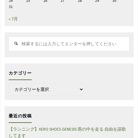
24
25
26
27
28
29
30
31
« 7月
検
索
対
象:
カテゴリー
カ
テ
ゴ
リ
ー
最近の投稿
【ランニング】XERO SHOES GENESIS 雨の中を走る 自由を謳歌
してます