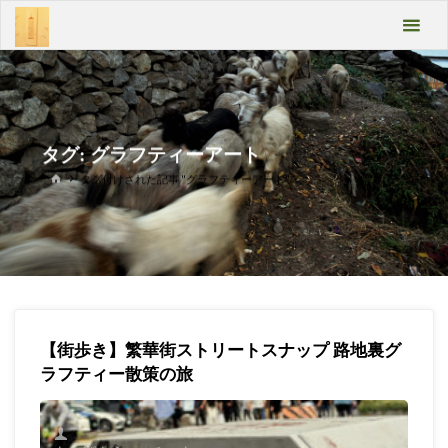
コ
あん
ン
テ
ばよ
ン
うい
ツ
へ
こみ
ス
タグ:
グラフティーアート
キ
ゃあ
ッ
ホ
タグ付けされた記事 "グラフティーアート"
ー
プ
Take
ム
it
easy
【街歩き】繁華街ストリートスナップ 路地裏グ
ラフティー散策の旅