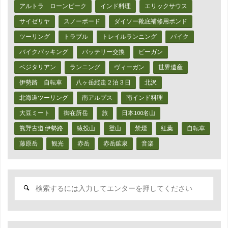
アルトラ ローンピーク
インド料理
エリックサウス
サイゼリヤ
スノーボード
ダイソー靴底補修用ボンド
ツーリング
トラブル
トレイルランニング
バイク
バイクパッキング
バッテリー交換
ビーガン
ベジタリアン
ランニング
ヴィーガン
世界遺産
伊勢路 自転車
八ヶ岳縦走２泊３日
北沢
北海道ツーリング
南アルプス
南インド料理
大豆ミート
御在所岳
旅
日本100名山
熊野古道 伊勢路
猿投山
登山
禁煙
紅葉
自転車
藤原岳
観光
赤岳
赤岳鉱泉
音楽
検
索
対
象: