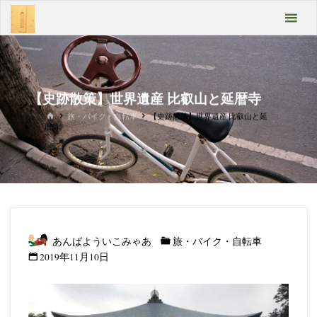
コ
あん
ン
テ
ばよ
ン
うい
ツ
へ
こみ
【史跡散策】世界遺産 比叡山と延暦寺
ス
キ
ホ
旅・バイク・自転車
【史跡散策】世界遺産 比叡山と延
ゃあ
ッ
ー
暦寺
ム
プ
Take
it
easy
あんばよういこみゃあ
旅・バイク・自転車
2019年11月10日