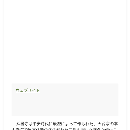
延暦寺は平安時代に最澄によって作られた、天台宗の本
山寺院で日本仏教の名の知れた宗派を開いた著名な僧はこ