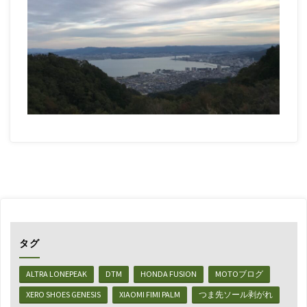
タグ
ALTRA LONEPEAK
DTM
HONDA FUSION
MOTOブログ
XERO SHOES GENESIS
XIAOMI FIMI PALM
つま先ソール剥がれ