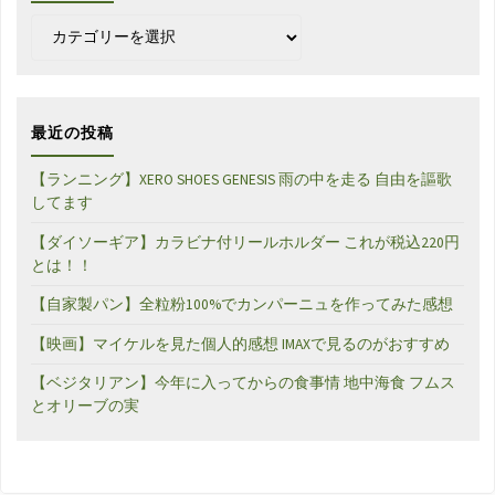
カ
テ
ゴ
リ
ー
最近の投稿
【ランニング】XERO SHOES GENESIS 雨の中を走る 自由を謳歌
してます
【ダイソーギア】カラビナ付リールホルダー これが税込220円
とは！！
【自家製パン】全粒粉100%でカンパーニュを作ってみた感想
【映画】マイケルを見た個人的感想 IMAXで見るのがおすすめ
【ベジタリアン】今年に入ってからの食事情 地中海食 フムス
とオリーブの実