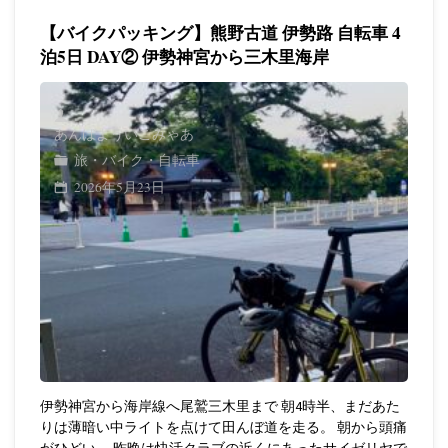
5
パ
輪
【バイクパッキング】熊野古道 伊勢路 自転車 4
日
ッ
泊5日 DAY② 伊勢神宮から三木里海岸
行
DAY④
キ
で
新
ン
あんばよういこみゃあ
名
宮
旅・バイク・自転車
グ】
古
2026年5月23日
市
熊
屋
か
野
へ"
ら
古
熊
道
野
伊
本
勢
伊勢神宮から海岸線へ尾鷲三木里まで 朝4時半、まだあた
宮
路
りは薄暗い中ライトを点けて田んぼ道を走る。 朝から頭痛