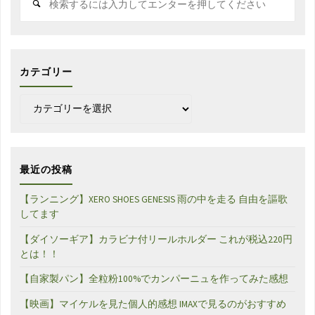
索
対
象:
カテゴリー
カ
テ
ゴ
リ
ー
最近の投稿
【ランニング】XERO SHOES GENESIS 雨の中を走る 自由を謳歌
してます
【ダイソーギア】カラビナ付リールホルダー これが税込220円
とは！！
【自家製パン】全粒粉100%でカンパーニュを作ってみた感想
【映画】マイケルを見た個人的感想 IMAXで見るのがおすすめ