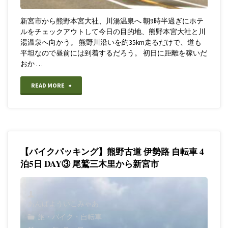
路
新宮市から熊野本宮大社、川湯温泉へ 朝9時半過ぎにホテ
ルをチェックアウトして今日の目的地、熊野本宮大社と川
自
湯温泉へ向かう。 熊野川沿いを約35km走るだけで、道も
平坦なので昼前には到着するだろう。 初日に距離を稼いだ
転
おか …
車
"【バ
READ MORE
4
イ
泊
ク
5
パ
日
【バイクパッキング】熊野古道 伊勢路 自転車 4
ッ
泊5日 DAY③ 尾鷲三木里から新宮市
DAY⑤
キ
田
ン
あんばよういこみゃあ
辺
旅・バイク・自転車
グ】
川