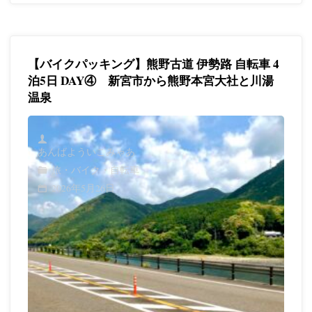
ク
パ
【バイクパッキング】熊野古道 伊勢路 自転車 4
ッ
泊5日 DAY④ 新宮市から熊野本宮大社と川湯
温泉
キ
ン
あんばよういこみゃあ
グ】
旅・バイク・自転車
熊
2026年5月26日
野
古
道
伊
勢