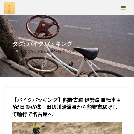
コ
あん
ン
テ
ばよ
ン
うい
ツ
へ
こみ
ス
タグ:
バイクパッキング
キ
ゃあ
ホ
タグ付けされた記事 "バイクパッキング"
ッ
ー
プ
ム
Take
it
easy
【バイクパッキング】熊野古道 伊勢路 自転車 4
泊5日 DAY⑤ 田辺川湯温泉から熊野市駅そし
て輪行で名古屋へ