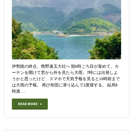
2026年5月24日
熊
湯
野
温
古
泉
道
か
伊
ら
勢
熊
伊勢路の終点、熊野速玉大社へ 朝6時ごろ目が覚めて、カ
路
ーテンを開けて窓から外を見たら大雨。7時には出発しよ
野
うかと思ったけど、スマホで天気予報を見ると10時前まで
自
市
は大雨の予報。 再び布団に潜り込んで2度寝する。 結局8
時過 …
転
駅
車
"【バ
READ MORE
そ
4
イ
し
泊
ク
て