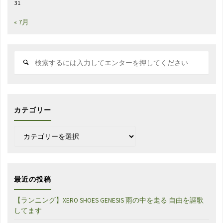
31
« 7月
検
索
対
象:
カテゴリー
カ
テ
ゴ
リ
ー
最近の投稿
【ランニング】XERO SHOES GENESIS 雨の中を走る 自由を謳歌
してます