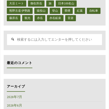
ナ
大豆ミート
御在所岳
旅
日本100名山
に
熊野古道 伊勢路
猿投山
登山
禁煙
紅葉
自転車
藤原岳
観光
赤岳
赤岳鉱泉
音楽
買
い
検
換
索
対
え
象:
ま
最近のコメント
し
た"
アーカイブ
2026年7月
2026年6月