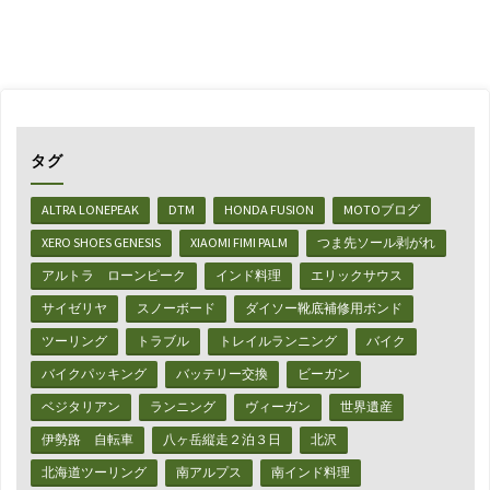
ビ
ル
ケ
ン
タグ
シ
ALTRA LONEPEAK
DTM
HONDA FUSION
MOTOブログ
ュ
XERO SHOES GENESIS
XIAOMI FIMI PALM
つま先ソール剥がれ
ト
アルトラ ローンピーク
インド料理
エリックサウス
ッ
サイゼリヤ
スノーボード
ダイソー靴底補修用ボンド
ク
ツーリング
トラブル
トレイルランニング
バイク
バイクパッキング
バッテリー交換
ビーガン
モ
ベジタリアン
ランニング
ヴィーガン
世界遺産
ン
伊勢路 自転車
八ヶ岳縦走２泊３日
北沢
タ
北海道ツーリング
南アルプス
南インド料理