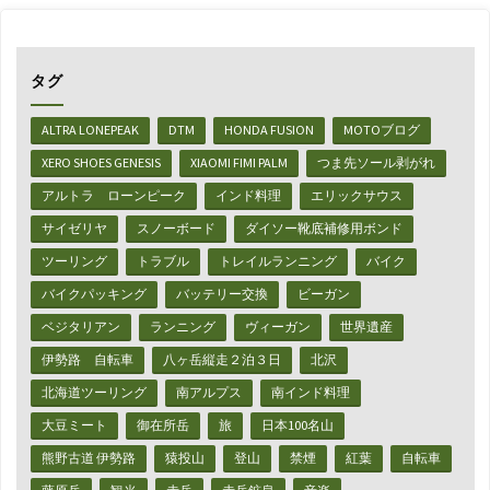
タグ
ALTRA LONEPEAK
DTM
HONDA FUSION
MOTOブログ
XERO SHOES GENESIS
XIAOMI FIMI PALM
つま先ソール剥がれ
アルトラ ローンピーク
インド料理
エリックサウス
サイゼリヤ
スノーボード
ダイソー靴底補修用ボンド
ツーリング
トラブル
トレイルランニング
バイク
バイクパッキング
バッテリー交換
ビーガン
ベジタリアン
ランニング
ヴィーガン
世界遺産
伊勢路 自転車
八ヶ岳縦走２泊３日
北沢
北海道ツーリング
南アルプス
南インド料理
大豆ミート
御在所岳
旅
日本100名山
熊野古道 伊勢路
猿投山
登山
禁煙
紅葉
自転車