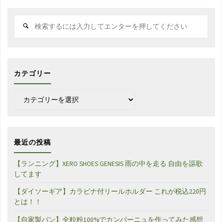
検
索
対
象:
カテゴリー
カ
テ
ゴ
リ
ー
最近の投稿
【ランニング】XERO SHOES GENESIS 雨の中を走る 自由を謳歌
してます
【ダイソーギア】カラビナ付リールホルダー これが税込220円
とは！！
【自家製パン】全粒粉100%でカンパーニュを作ってみた感想