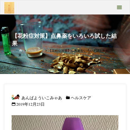
コ
あん
ン
テ
ばよ
ン
うい
ツ
へ
【花粉症対策】点鼻薬をいろいろ試した結
こみ
ス
果
キ
ゃあ
ホ
ヘルスケア
【花粉症対策】点鼻薬をいろいろ試した結
ッ
ー
果
プ
ム
Take
it
easy
あんばよういこみゃあ
ヘルスケア
2019年12月23日