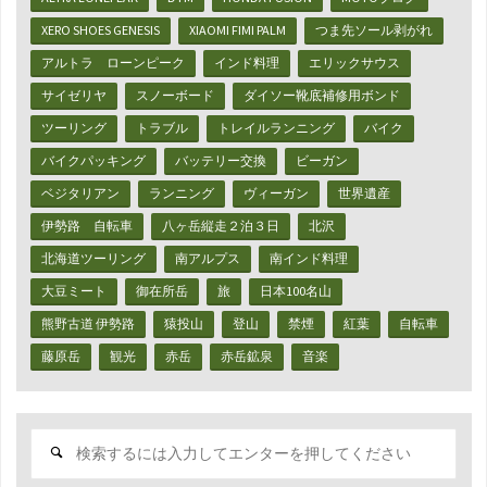
XERO SHOES GENESIS
XIAOMI FIMI PALM
つま先ソール剥がれ
アルトラ ローンピーク
インド料理
エリックサウス
サイゼリヤ
スノーボード
ダイソー靴底補修用ボンド
ツーリング
トラブル
トレイルランニング
バイク
バイクパッキング
バッテリー交換
ビーガン
ベジタリアン
ランニング
ヴィーガン
世界遺産
伊勢路 自転車
八ヶ岳縦走２泊３日
北沢
北海道ツーリング
南アルプス
南インド料理
大豆ミート
御在所岳
旅
日本100名山
熊野古道 伊勢路
猿投山
登山
禁煙
紅葉
自転車
藤原岳
観光
赤岳
赤岳鉱泉
音楽
検
索
対