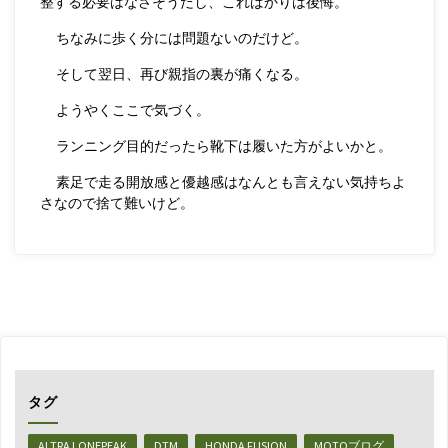
整する必要はなさそうだし、こればかりは後悔。
ちなみに歩く分には問題ないのだけど。
そして翌日、再び親指の裏が痛くなる。
ようやくここで気づく。
ランニング目的だったら靴下は履いた方がよいかと。
素足で走る開放感と優越感はなんとも言えない気持ちよ
さなので捨て難いけど。
タグ
ALTRA LONEPEAK
DTM
HONDA FUSION
MOTOブログ