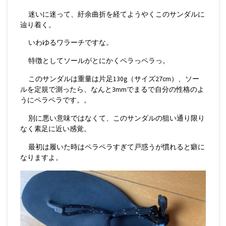
迷いに迷って、紆余曲折を経てようやくこのサンダルに
辿り着く。
いわゆるワラーチですな。
特徴としてソールがとにかくペラっペラっ。
このサンダルは重量は片足130g（サイズ27cm）、ソー
ルを定規で測ったら、なんと3mmでまるで自分の性格のよ
うにペラペラです。。
別に悪い意味ではなくて、このサンダルの狙い通り限り
なく素足に近い感覚。
最初は履いた時はペラペラすぎて戸惑うが慣れると癖に
なりますよ。