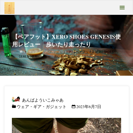
コ
あん
ン
テ
ばよ
ン
うい
ツ
へ
【ベアフット】XERO SHOES GENESIS使
こみ
ス
用レビュー 歩いたり走ったり
キ
ゃあ
ホ
ウェア・ギア・ガジェット
【ベアフット】XERO SHOES
ッ
ー
GENESIS使用レビュー 歩いたり走ったり
プ
ム
Take
it
easy
あんばよういこみゃあ
ウェア・ギア・ガジェット
2023年6月7日