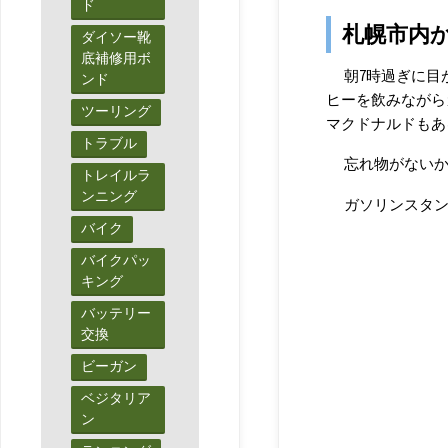
ド
札幌市内
ダイソー靴
底補修用ボ
朝7時過ぎに目
ンド
ヒーを飲みながら
ツーリング
マクドナルドもあ
トラブル
忘れ物がない
トレイルラ
ンニング
ガソリンスタ
バイク
バイクパッ
キング
バッテリー
交換
ビーガン
ベジタリア
ン