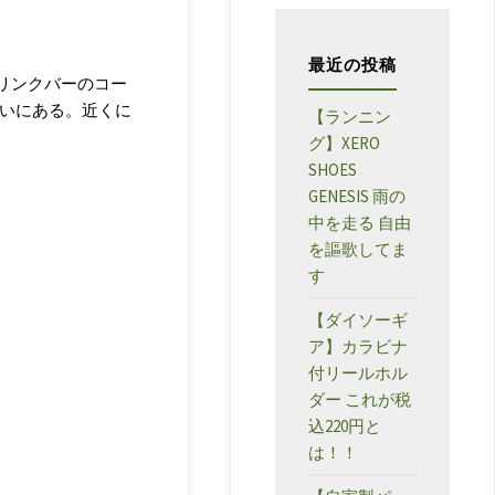
ー
最近の投稿
リンクバーのコー
沿いにある。近くに
【ランニン
グ】XERO
SHOES
GENESIS 雨の
中を走る 自由
を謳歌してま
す
【ダイソーギ
ア】カラビナ
付リールホル
ダー これが税
込220円と
は！！