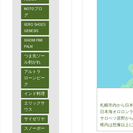
MOTOブロ
グ
XERO SHOES
GENESIS
XIAOMI FIMI
PALM
つま先ソー
ル剥がれ
アルトラ
ローンピー
ク
インド料理
エリックサ
札幌市内から日
ウス
日本海オロロン
サロベツ原野か
サイゼリヤ
稚内は想像以上
スノーボー