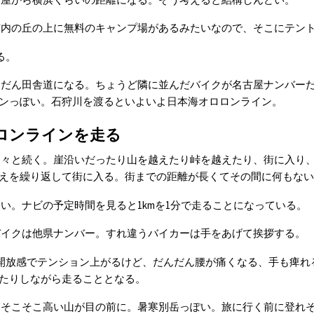
市内の丘の上に無料のキャンプ場があるみたいなので、そこにテン
る。
んだん田舎道になる。ちょうど隣に並んだバイクが名古屋ナンバー
ンっぽい。石狩川を渡るといよいよ日本海オロロンライン。
ロンラインを走る
延々と続く。崖沿いだったり山を越えたり峠を越えたり、街に入り
えを繰り返して街に入る。街までの距離が長くてその間に何もない
い。ナビの予定時間を見ると1kmを1分で走ることになっている。
バイクは他県ナンバー。すれ違うバイカーは手をあげて挨拶する。
開放感でテンション上がるけど、だんだん腰が痛くなる、手も痺れ
たりしながら走ることとなる。
とそこそこ高い山が目の前に。暑寒別岳っぽい。旅に行く前に登れ