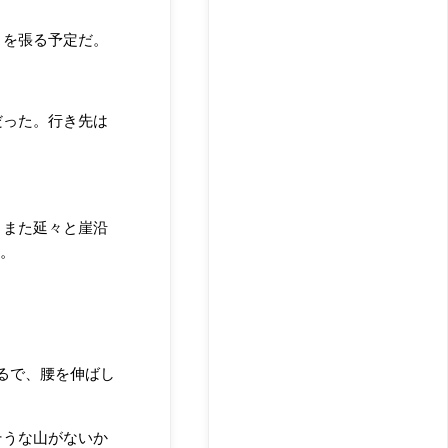
トを張る予定だ。
だった。行き先は
、また延々と崖沿
。
るで、腰を伸ばし
そうな山がないか