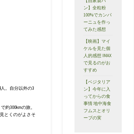
【自家製パ
ン】全粒粉
100%でカンパ
ーニュを作っ
てみた感想
【映画】マイ
ケルを見た個
人的感想 IMAX
で見るのがお
すすめ
【ベジタリア
人。自分以外の3
ン】今年に入
ってからの食
事情 地中海食
約300kmの旅。
フムスとオリ
に見とくのがよさそ
ーブの実