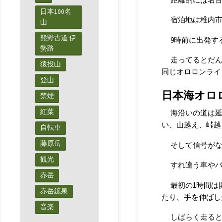
日本100名
宿泊地は稚内
山
熊野古道 伊
9時前に出発す
勢路
走ってるとだ
猿投山
同じオロロンライ
登山
日本海オロ
禁煙
紅葉
海沿いの道は
い、山越え、峠越
自転車
藤原岳
そして信号がな
観光
すれ違う車や
赤岳
最初の1時間は
赤岳鉱泉
たり、手を伸ばし
音楽
しばらく走る