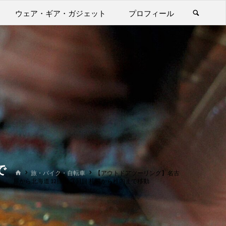
ウェア・ギア・ガジェット
プロフィール
で
ホ
旅・バイク・自転車
【アウトドアツーリング】名古
ー
屋から北海道 12日間 ③日目 札幌から稚内まで移動
ム