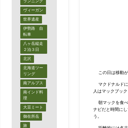
ランニング
ヴィーガン
世界遺産
伊勢路 自
転車
八ヶ岳縦走
２泊３日
北沢
北海道ツー
この日は移動
リング
南アルプス
マクドナルドに
人はマックブック
南インド料
理
朝マックを食べ
大豆ミート
ナビだと時間にし
う。
御在所岳
旅
距離的には名