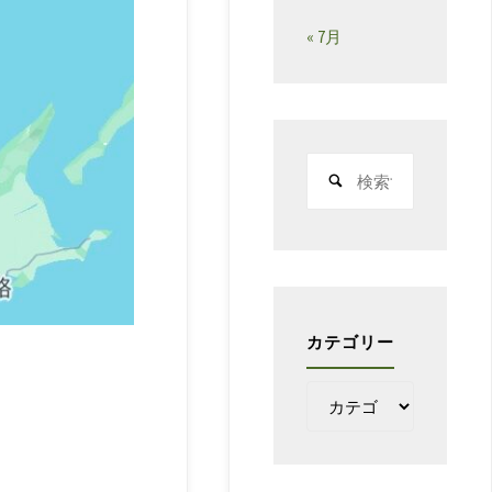
« 7月
検
索
対
象:
カテゴリー
カ
テ
ゴ
リ