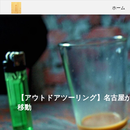
コ
あん
ホーム
ン
テ
ばよ
ン
うい
ツ
へ
こみ
ス
キ
ゃあ
ッ
プ
Take
it
easy
【アウトドアツーリング】名古屋から
移動