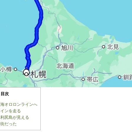
目次
本海オロロンラインへ
ラインを走る
ら利尻島が見える
に街だった