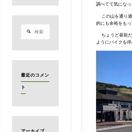
調べてて気になっ
この山を通り
的にも余裕をもっ
検
索
ちょうど昼前
対
ようにバイクを停
象:
最近のコメン
ト
アーカイブ