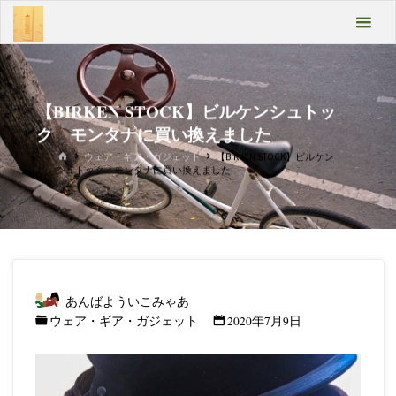
コ
あん
ン
テ
ばよ
ン
うい
ツ
へ
【BIRKEN STOCK】ビルケンシュトッ
こみ
ス
ク モンタナに買い換えました
キ
ゃあ
ホ
ッ
ウェア・ギア・ガジェット
【BIRKEN STOCK】ビルケン
ー
シュトック モンタナに買い換えました
プ
ム
Take
it
easy
あんばよういこみゃあ
ウェア・ギア・ガジェット
2020年7月9日