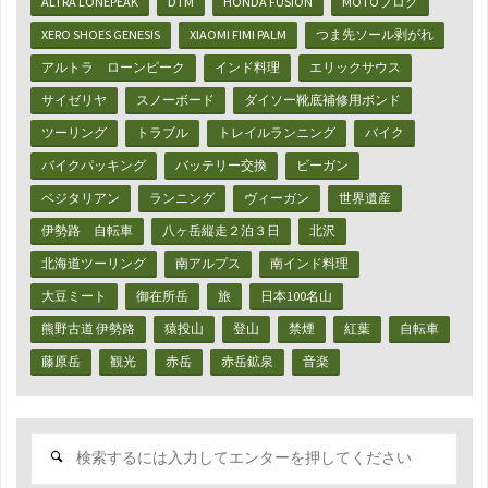
ALTRA LONEPEAK
DTM
HONDA FUSION
MOTOブログ
XERO SHOES GENESIS
XIAOMI FIMI PALM
つま先ソール剥がれ
アルトラ ローンピーク
インド料理
エリックサウス
サイゼリヤ
スノーボード
ダイソー靴底補修用ボンド
ツーリング
トラブル
トレイルランニング
バイク
バイクパッキング
バッテリー交換
ビーガン
ベジタリアン
ランニング
ヴィーガン
世界遺産
伊勢路 自転車
八ヶ岳縦走２泊３日
北沢
北海道ツーリング
南アルプス
南インド料理
大豆ミート
御在所岳
旅
日本100名山
熊野古道 伊勢路
猿投山
登山
禁煙
紅葉
自転車
藤原岳
観光
赤岳
赤岳鉱泉
音楽
検
索